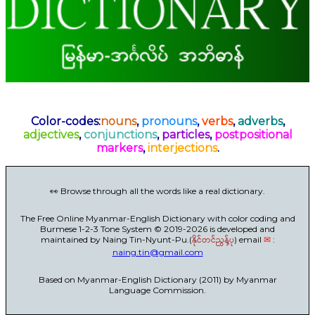
Color-codes:
nouns
,
pronouns
,
verbs
,
adverbs
,
adjectives
,
conjunctions
,
particles
,
postpositional
markers
,
interjections
.
👀 Browse through all the words like a real dictionary.
The Free Online Myanmar-English Dictionary with color coding and
Burmese 1-2-3 Tone System © 2019-2026 is developed and
maintained by Naing Tin-Nyunt-Pu.(
နိုင်တင်ညွန့်ပု
) email
✉
:
naing.tin@gmail.com
Based on Myanmar-English Dictionary (2011) by Myanmar
Language Commission.