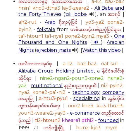
အလီဘာဘာနှင့် ခိုးသားလေးဆယ်
|
a-li2 ba2-ba2
hnin1 kho3-dtha3 lay3-zeare2
-
Ali Baba and
အာရပ်
the Forty Thieves
(
ˈɑli ˌbɑbə
🔊), an
|
ရိုးရာပုံပြင်
ah2-rut
-
Arab
|
yo3-ya2 pone2-
တစ်ထောင့်တစ်ညပုံပြင်များ
byin2
-
folktale
from
|
ta1-htoun1 ta1-nya1 pone2-byin2 mya3
-
One
Thousand and One Nights
(
🔊
);
Arabian
Nights
(
əˌreɪbiən ˌnaɪts
🔊). [
Watch this video
.]
အလီဘာဘာအုပ်စု
|
a-li2 ba2-ba2 oat-su1
-
နိုင်ငံပေါင်းစုံ
Alibaba Group Holding Limited
, a
ဆိုင်ရာ
|
nine2-ngan2-poun3-zone2 hsine2-
နည်းပညာကုမ္ပဏီ
ya2
-
multinational
|
ni2-pyin2-
nya2 kone2-pa1-ni2
-
technology
company
အထူးပြု
အွန်လိုင်း
|
a-htu3-pyu1
-
specializing
in
ကူးသန်းရောင်းဝယ်ရေး
|
oon2-line3 ku3-thun3-
တည်ထောင်
youn3-weare2-yay3
-
e-commerce
ခဲ့သည်
|
ti2-htoun2
kheare1
dthi2
-
founded
in
ဟန်ကျိုးမြို့
1999 at
|
hun2-kjo3 myo1
-