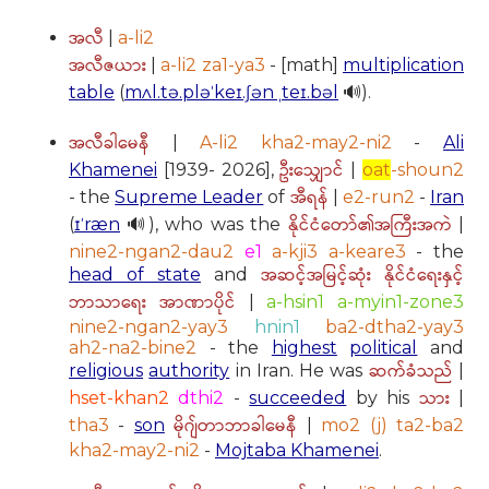
အလီ
|
a-li2
အလီဇယား
|
a-li2 za1-ya3
- [math]
multiplication
table
(
mʌl.tə.pləˈkeɪ.ʃən ˌteɪ.bəl
🔊).
အလီခါမေနီ
|
A-li2 kha2-may2-ni2
-
Ali
ဦးသျှောင်
Khamenei
[1939- 2026],
|
oat
-shoun2
အီရန်
- the
Supreme Leader
of
|
e2-run2
-
Iran
နိုင်ငံတော်၏အကြီးအကဲ
(
ɪˈræn
🔊), who was the
|
nine2-ngan2-dau2
e1
a-kji3 a-keare3
- the
အဆင့်အမြင့်ဆုံး နိုင်ငံရေးနှင့်
head of state
and
ဘာသာရေး အာဏာပိုင်
|
a-hsin1 a-myin1-zone3
nine2-ngan2-yay3
hnin1
ba2-dtha2-yay3
ah2-na2-bine2
- the
highest
political
and
ဆက်ခံသည်
religious
authority
in Iran. He was
|
သား
hset-khan2
dthi2
-
succeeded
by his
|
မိုဂျ်တာဘာခါမေနီ
tha3
-
son
|
mo2 (j) ta2-ba2
kha2-may2-ni2
-
Mojtaba Khamenei
.