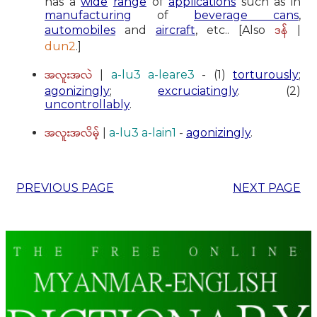
has a
wide
range
of
applications
such as in
manufacturing
of
beverage cans
,
ဒန်
automobiles
and
aircraft
, etc.. [Also
|
dun2
.]
အလူးအလဲ
|
a-lu3 a-leare3
- (1)
torturously
;
agonizingly
;
excruciatingly
. (2)
uncontrollably
.
အလူးအလိမ့်
|
a-lu3 a-lain1
-
agonizingly
.
PREVIOUS PAGE
NEXT PAGE