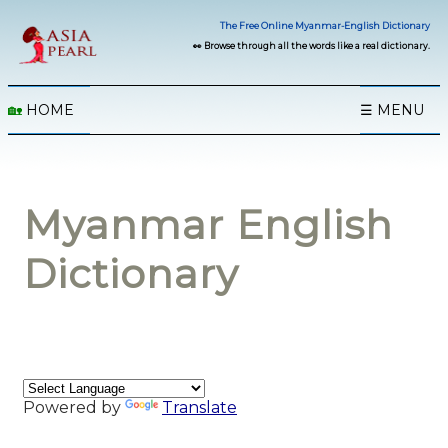
The Free Online Myanmar-English Dictionary
👀 Browse through all the words like a real dictionary.
🏡
HOME
☰ MENU
Myanmar English
Dictionary
Powered by
Translate