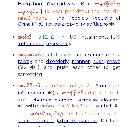
တရုတ်ပြည်သူ့
Hangzhou
(
ˈhæŋˈ(d)ʒaʊ
🔊),
သမ္မတနိုင်ငံ
|
ta1-yoat pyi2-dthu1 tha1-ma1-da1
nine2-ngan2
-
the People's Republic of
China (PRC)
(
ˌpiː.pəlz rɪˌpʌb.lɪk əv ˈtʃaɪ.nə
🔊).
အလီလီ
|
a-li2-li2
- in [US]
installments
[UK]
instalments
;
repeatedly
.
အလုအယက်
|
a-lu1 a-yet
- in a
scramble
; in a
rowdy
and
disorderly
manner
,
rush
,
shove
(
ʃəv
🔊), and
push
each other to get
something.
အလူမီနီယမ်
|
a-lu2-mi2-ni2-yan2
-
Aluminium
ဓာတုဒြပ်စင်
(
əˈlumənəm
🔊), a
|
da2-du1 drut-
sin2
-
chemical element
(
ˌkɛməkəl ˌɛləmənt
သင်္ကေတ
🔊) with
|
thin2-kay2-ta1
-
symbol
"
Al
"
အက်တမ်အမှတ်စဉ်
and
|
et-tan2 a-hmut-sin2
-
atomic number
(
əˌtɑmɪk ˌnʌmbər
🔊) 13. It