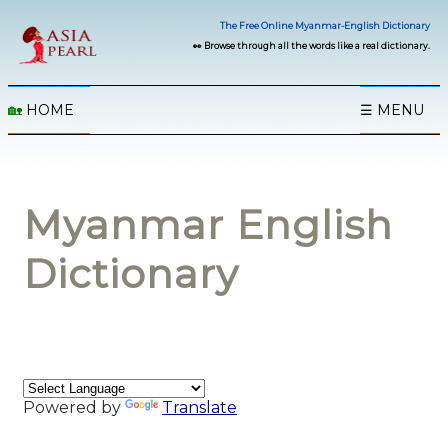
The Free Online Myanmar-English Dictionary
👀 Browse through all the words like a real dictionary.
🏡
HOME
☰ MENU
Myanmar English
Dictionary
Powered by
Translate