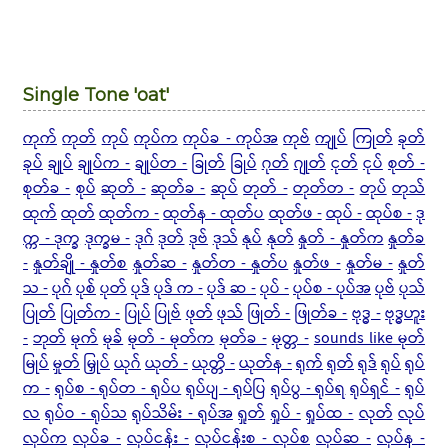
Single Tone 'oat'
ကုက်
ကုတ်
ကုပ်
ကုပ်က
ကုပ်ခ - ကုပ်အ
ကုဗ်
ကျုပ်
ကြုတ်
ခုတ်
ခုပ်
ချုပ်
ချုပ်က -
ချုပ်တ -
ခြုတ်
ခြုပ်
ဂုတ်
ဂျုတ်
ငုတ်
ငုပ်
စုတ် -
စုတ်ခ -
စုပ်
ဆုတ် -
ဆုတ်ခ -
ဆုပ်
တုတ် -
တုတ်တ -
တုပ်
တုသ်
ထုက်
ထုတ်
ထုတ်က -
ထုတ်န - ထုတ်ပ
ထုတ်ဖ -
ထုပ် -
ထုပ်စ -
ဒု
က္က - ဒုက္ခ
ဒုက္ခမ -
ဒုဂ်
ဒုတ်
ဒုဗ်
ဒုသ်
နုပ်
နုတ်
နှုတ် - နှုတ်က
နှုတ်ခ
-
နှုတ်ချို - နှုတ်စ
နှုတ်ဆ -
နှုတ်တ - နှုတ်ပ
နှုတ်ဖ -
နှုတ်မ -
နှုတ်
သ -
ပုဂ်
ပုစ်
ပုတ်
ပုဒ်
ပုဒ် က -
ပုဒ် ဆ -
ပုပ် -
ပုပ်စ - ပုပ်အ
ပုဗ်
ပုသ်
ပြုတ်
ပြုတ်က -
ပြုပ်
ပြုဗ်
ဖုတ်
ဖုသ်
ဖြုတ် -
ဖြုတ်ခ -
ဗုဒ္ဓ -
ဗုဒ္ဓဟူး
-
ဘုတ်
မုက်
မုခ်
မုတ် - မုတ်က
မုတ်ခ -
မုတ္တ -
sounds like မုတ်
မြုပ်
မှုတ်
မြှုပ်
ယုဂ်
ယုတ် -
ယုတ္တိ -
ယုတ်န -
ရုက်
ရုတ်
ရုဒ်
ရုပ်
ရုပ်
က -
ရုပ်စ -
ရုပ်တ - ရုပ်ပ
ရုပ်ပျ - ရုပ်ပြ
ရုပ်ပွ - ရုပ်ရ
ရုပ်ရှင် -
ရုပ်
လ
ရုပ်ဝ - ရုပ်သ
ရုပ်သိမ်း - ရုပ်အ
ရှုတ်
ရှုပ် -
ရှုပ်ထ -
လုတ်
လုပ်
လုပ်က
လုပ်ခ -
လုပ်ငန်း -
လုပ်ငန်းစ - လုပ်စ
လုပ်ဆ -
လုပ်န -