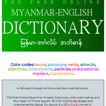
Color-codes:
nouns
,
pronouns
,
verbs
,
adverbs
,
adjectives
,
conjunctions
,
particles
,
postpositional
markers
,
interjections
.
👀 Browse through all the words like a real dictionary.
The Free Online Myanmar-English Dictionary with color coding and
Burmese 1-2-3 Tone System © 2019-2026 is developed and
maintained by Naing Tin-Nyunt-Pu.(
နိုင်တင်ညွန့်ပု
) email
✉
: