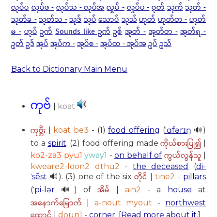
လုပ်ပ
လုပ်ဖ -
လုပ်သ - လုပ်အ
လှုပ် -
လှုပ်ပ -
ဝုတ်
သုက်
သုတ် -
သုတ်ခ -
သုတ်သ -
သုဒ်
သုပ်
သောပ်
သုသ်
ဟုတ်
ဟုတ်တ -
ဟုတ်
မ -
ဟုပ်
ဥက်
Sounds like ဥက်
ဥစ်
အုတ် -
အုတ်တ -
အုတ်ရ -
ဥတ်
ဥဒ်
အုပ်
အုပ်က -
အုပ်စ -
အုပ်ထ - အုပ်အ
ဥပ်
ဥသ်
Back to Dictionary Main Menu
ကုဗ်
|
koat
ကုဗ္ဘီး
|
koat be3
- (1)
food offering
(
ˈɑfərɪŋ
🔊)
ကိုယ်စားပြု၍
to a
spirit
. (2) food offering made
|
ကွယ်လွန်သူ
ko2-za3 pyu1
yway1
-
on behalf of
|
kweare2-loon2 dthu2
-
the deceased
(
di-
တိုင်
ˈsēst
🔊). (3) one of the six
|
tine2
-
pillars
အိမ်
(
ˈpi-lər
🔊) of
|
ain2
- a
house
at
အနောက်မြောက်
|
a-nout myout
-
northwest
ထောင့်
|
doun1
-
corner
. [
Read more about it
.]