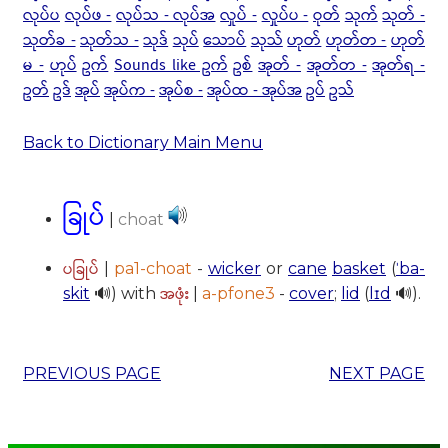
လုပ်ပ
လုပ်ဖ -
လုပ်သ - လုပ်အ
လှုပ် -
လှုပ်ပ -
ဝုတ်
သုက်
သုတ် -
သုတ်ခ -
သုတ်သ -
သုဒ်
သုပ်
သောပ်
သုသ်
ဟုတ်
ဟုတ်တ -
ဟုတ်
မ -
ဟုပ်
ဥက်
Sounds like ဥက်
ဥစ်
အုတ် -
အုတ်တ -
အုတ်ရ -
ဥတ်
ဥဒ်
အုပ်
အုပ်က -
အုပ်စ -
အုပ်ထ - အုပ်အ
ဥပ်
ဥသ်
Back to Dictionary Main Menu
ခြုပ်
|
choat
ပခြုပ်
|
pa1-choat
-
wicker
or
cane
basket
(
ˈba-
အဖုံး
skit
🔊) with
|
a-pfone3
-
cover
;
lid
(
lɪd
🔊).
PREVIOUS PAGE
NEXT PAGE