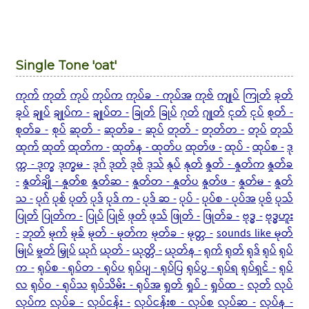
Single Tone 'oat'
ကုက်
ကုတ်
ကုပ်
ကုပ်က
ကုပ်ခ - ကုပ်အ
ကုဗ်
ကျုပ်
ကြုတ်
ခုတ်
ခုပ်
ချုပ်
ချုပ်က -
ချုပ်တ -
ခြုတ်
ခြုပ်
ဂုတ်
ဂျုတ်
ငုတ်
ငုပ်
စုတ် -
စုတ်ခ -
စုပ်
ဆုတ် -
ဆုတ်ခ -
ဆုပ်
တုတ် -
တုတ်တ -
တုပ်
တုသ်
ထုက်
ထုတ်
ထုတ်က -
ထုတ်န - ထုတ်ပ
ထုတ်ဖ -
ထုပ် -
ထုပ်စ -
ဒု
က္က - ဒုက္ခ
ဒုက္ခမ -
ဒုဂ်
ဒုတ်
ဒုဗ်
ဒုသ်
နုပ်
နုတ်
နှုတ် - နှုတ်က
နှုတ်ခ
-
နှုတ်ချို - နှုတ်စ
နှုတ်ဆ -
နှုတ်တ - နှုတ်ပ
နှုတ်ဖ -
နှုတ်မ -
နှုတ်
သ -
ပုဂ်
ပုစ်
ပုတ်
ပုဒ်
ပုဒ် က -
ပုဒ် ဆ -
ပုပ် -
ပုပ်စ - ပုပ်အ
ပုဗ်
ပုသ်
ပြုတ်
ပြုတ်က -
ပြုပ်
ပြုဗ်
ဖုတ်
ဖုသ်
ဖြုတ် -
ဖြုတ်ခ -
ဗုဒ္ဓ -
ဗုဒ္ဓဟူး
-
ဘုတ်
မုက်
မုခ်
မုတ် - မုတ်က
မုတ်ခ -
မုတ္တ -
sounds like မုတ်
မြုပ်
မှုတ်
မြှုပ်
ယုဂ်
ယုတ် -
ယုတ္တိ -
ယုတ်န -
ရုက်
ရုတ်
ရုဒ်
ရုပ်
ရုပ်
က -
ရုပ်စ -
ရုပ်တ - ရုပ်ပ
ရုပ်ပျ - ရုပ်ပြ
ရုပ်ပွ - ရုပ်ရ
ရုပ်ရှင် -
ရုပ်
လ
ရုပ်ဝ - ရုပ်သ
ရုပ်သိမ်း - ရုပ်အ
ရှုတ်
ရှုပ် -
ရှုပ်ထ -
လုတ်
လုပ်
လုပ်က
လုပ်ခ -
လုပ်ငန်း -
လုပ်ငန်းစ - လုပ်စ
လုပ်ဆ -
လုပ်န -