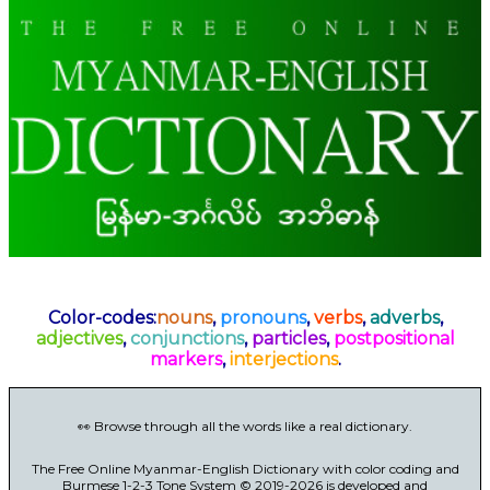
Color-codes:
nouns
,
pronouns
,
verbs
,
adverbs
,
adjectives
,
conjunctions
,
particles
,
postpositional
markers
,
interjections
.
👀 Browse through all the words like a real dictionary.
The Free Online Myanmar-English Dictionary with color coding and
Burmese 1-2-3 Tone System © 2019-2026 is developed and