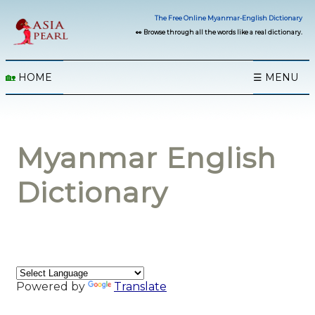
The Free Online Myanmar-English Dictionary
👀 Browse through all the words like a real dictionary.
🏡
HOME
☰ MENU
Myanmar English
Dictionary
Powered by
Translate