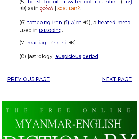
(5)
brush for oil or water-color painting
(
brʌʃ
စုတ်တံ
🔊) as in
|
soat tan2
.
(6)
tattooing iron
(
ˈī(-ə)rn
🔊), a
heated
metal
used in
tattooing
.
(7)
marriage
(
ˈmer-ij
🔊).
(8) [astrology]
auspicious
period
.
PREVIOUS PAGE
NEXT PAGE