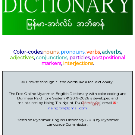
Color-codes:
nouns
,
pronouns
,
verbs
,
adverbs
,
adjectives
,
conjunctions
,
particles
,
postpositional
markers
,
interjections
.
👀 Browse through all the words like a real dictionary.
The Free Online Myanmar-English Dictionary with color coding and
Burmese 1-2-3 Tone System © 2019-2026 is developed and
maintained by Naing Tin-Nyunt-Pu.(
နိုင်တင်ညွန့်ပု
) email
✉
:
naing.tin@gmail.com
Based on Myanmar-English Dictionary (2011) by Myanmar
Language Commission.