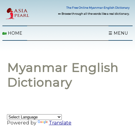
The Free Online Myanmar-English Dictionary
👀 Browse through all the words like a real dictionary.
🏡
HOME
☰ MENU
Myanmar English
Dictionary
Powered by
Translate