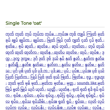
Single Tone 'oat'
ကုက်
ကုတ်
ကုပ်
ကုပ်က
ကုပ်ခ - ကုပ်အ
ကုဗ်
ကျုပ်
ကြုတ်
ခုတ်
ခုပ်
ချုပ်
ချုပ်က -
ချုပ်တ -
ခြုတ်
ခြုပ်
ဂုတ်
ဂျုတ်
ငုတ်
ငုပ်
စုတ် -
စုတ်ခ -
စုပ်
ဆုတ် -
ဆုတ်ခ -
ဆုပ်
တုတ် -
တုတ်တ -
တုပ်
တုသ်
ထုက်
ထုတ်
ထုတ်က -
ထုတ်န - ထုတ်ပ
ထုတ်ဖ -
ထုပ် -
ထုပ်စ -
ဒု
က္က - ဒုက္ခ
ဒုက္ခမ -
ဒုဂ်
ဒုတ်
ဒုဗ်
ဒုသ်
နုပ်
နုတ်
နှုတ် - နှုတ်က
နှုတ်ခ
-
နှုတ်ချို - နှုတ်စ
နှုတ်ဆ -
နှုတ်တ - နှုတ်ပ
နှုတ်ဖ -
နှုတ်မ -
နှုတ်
သ -
ပုဂ်
ပုစ်
ပုတ်
ပုဒ်
ပုဒ် က -
ပုဒ် ဆ -
ပုပ် -
ပုပ်စ - ပုပ်အ
ပုဗ်
ပုသ်
ပြုတ်
ပြုတ်က -
ပြုပ်
ပြုဗ်
ဖုတ်
ဖုသ်
ဖြုတ် -
ဖြုတ်ခ -
ဗုဒ္ဓ -
ဗုဒ္ဓဟူး
-
ဘုတ်
မုက်
မုခ်
မုတ် - မုတ်က
မုတ်ခ -
မုတ္တ -
sounds like မုတ်
မြုပ်
မှုတ်
မြှုပ်
ယုဂ်
ယုတ် -
ယုတ္တိ -
ယုတ်န -
ရုက်
ရုတ်
ရုဒ်
ရုပ်
ရုပ်
က -
ရုပ်စ -
ရုပ်တ - ရုပ်ပ
ရုပ်ပျ - ရုပ်ပြ
ရုပ်ပွ - ရုပ်ရ
ရုပ်ရှင် -
ရုပ်
လ
ရုပ်ဝ - ရုပ်သ
ရုပ်သိမ်း - ရုပ်အ
ရှုတ်
ရှုပ် -
ရှုပ်ထ -
လုတ်
လုပ်
လုပ်က
လုပ်ခ -
လုပ်ငန်း -
လုပ်ငန်းစ - လုပ်စ
လုပ်ဆ -
လုပ်န -