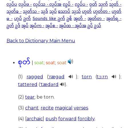
လုပ်ပ
လုပ်ဖ -
လုပ်သ - လုပ်အ
လှုပ် -
လှုပ်ပ -
ဝုတ်
သုက်
သုတ် -
သုတ်ခ -
သုတ်သ -
သုဒ်
သုပ်
သောပ်
သုသ်
ဟုတ်
ဟုတ်တ -
ဟုတ်
မ -
ဟုပ်
ဥက်
Sounds like ဥက်
ဥစ်
အုတ် -
အုတ်တ -
အုတ်ရ -
ဥတ်
ဥဒ်
အုပ်
အုပ်က -
အုပ်စ -
အုပ်ထ - အုပ်အ
ဥပ်
ဥသ်
Back to Dictionary Main Menu
စုတ်
|
soat
;
soat
;
soat
(1)
ragged
(
ˈrægəd
🔊);
torn
(
tɔːrn
🔊);
tattered
(
ˈtædərd
🔊).
(2)
tear
; be torn.
(3)
chant
;
recite
magical
verses
.
(4) [
archaic
]
push
forward
forcibly
.