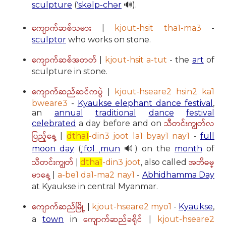
sculpture
(
ˈskəlp-chər
🔊).
ကျောက်ဆစ်သမား
|
kjout-hsit tha1-ma3
-
sculptor
who works on stone.
ကျောက်ဆစ်အတတ်
|
kjout-hsit a-tut
- the
art
of
sculpture in stone.
ကျောက်ဆည်ဆင်ကပွဲ
|
kjout-hseare2 hsin2 ka1
bweare3
-
Kyaukse elephant dance festival
,
an
annual
traditional
dance
festival
သီတင်းကျွတ်လ
celebrated
a day before and on
ပြည့်နေ့
|
dtha1
-din3 joot la1 byay1 nay1
-
full
moon day
(
ˌˈfʊl ˌmun
🔊) on the
month
of
သီတင်းကျွတ်
အဘိဓမ္
|
dtha1
-din3 joot
, also called
မာနေ့
|
a-be1 da1-ma2 nay1
-
Abhidhamma Day
at Kyaukse in central Myanmar.
ကျောက်ဆည်မြို့
|
kjout-hseare2 myo1
-
Kyaukse
,
ကျောက်ဆည်ခရိုင်
a
town
in
|
kjout-hseare2