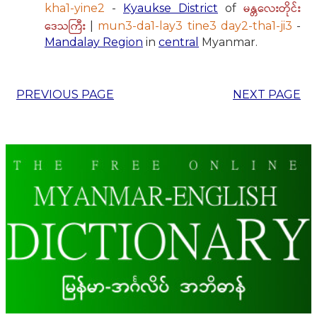
မန္တလေးတိုင်း
kha1-yine2
-
Kyaukse District
of
ဒေသကြီး
|
mun3-da1-lay3 tine3 day2-tha1-ji3
-
Mandalay Region
in
central
Myanmar.
PREVIOUS PAGE
NEXT PAGE