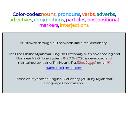
Color-codes:
nouns
,
pronouns
,
verbs
,
adverbs
,
adjectives
,
conjunctions
,
particles
,
postpositional
markers
,
interjections
.
👀 Browse through all the words like a real dictionary.
The Free Online Myanmar-English Dictionary with color coding and
Burmese 1-2-3 Tone System © 2019-2026 is developed and
maintained by Naing Tin-Nyunt-Pu.(
နိုင်တင်ညွန့်ပု
) email
✉
:
naing.tin@gmail.com
Based on Myanmar-English Dictionary (2011) by Myanmar
Language Commission.