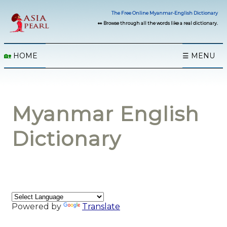
The Free Online Myanmar-English Dictionary
👀 Browse through all the words like a real dictionary.
🏡
HOME
☰ MENU
Myanmar English
Dictionary
Powered by
Translate