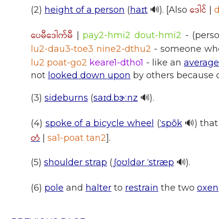
ဒေါင်
(2)
height of a person
(
haɪt
🔊). [Also
|
ပေမီဒေါက်မီ
|
pay2-hmi2 dout-hmi2
- (pers
lu2-dau3-toe3 nine2-dthu2
- someone wh
lu2 poat-go2
keare1-dtho1
- like an
averag
not
looked down upon
by others because o
(3)
sideburns
(
saɪd.bɝːnz
🔊).
(4)
spoke of a bicycle wheel
(
ˈspōk
🔊) tha
တံ
|
sa1-poat tan2
].
(5)
shoulder strap
(
ˌʃoʊldər ˈstræp
🔊).
(6)
pole
and
halter
to
restrain
the two
oxen