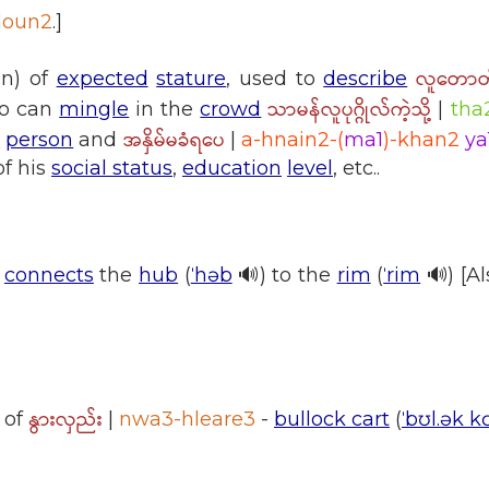
doun2
.]
လူတောတို
on) of
expected
stature
, used to
describe
သာမန်လူပုဂ္ဂိုလ်ကဲ့သို့
o can
mingle
in the
crowd
|
tha
အနှိမ်မခံရပေ
e
person
and
|
a-hnain2-(
ma1
)-khan2
ya
f his
social status
,
education
level
, etc..
t
connects
the
hub
(
ˈhəb
🔊) to the
rim
(
ˈrim
🔊) [Al
နွားလှည်း
of
|
nwa3-hleare3
-
bullock cart
(
ˈbʊl.ək kɑ