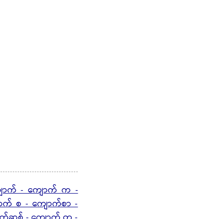
ောက် - ကျောက် က -
ာက် စ - ကျောက်စာ -
က်ဆစ် -
ကျောက် တ -