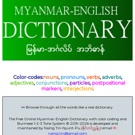
Color-codes:
nouns
,
pronouns
,
verbs
,
adverbs
,
adjectives
,
conjunctions
,
particles
,
postpositional
markers
,
interjections
.
👀 Browse through all the words like a real dictionary.
The Free Online Myanmar-English Dictionary with color coding and
Burmese 1-2-3 Tone System © 2019-2026 is developed and
maintained by Naing Tin-Nyunt-Pu.(
နိုင်တင်ညွန့်ပု
) email
✉
:
naing.tin@gmail.com