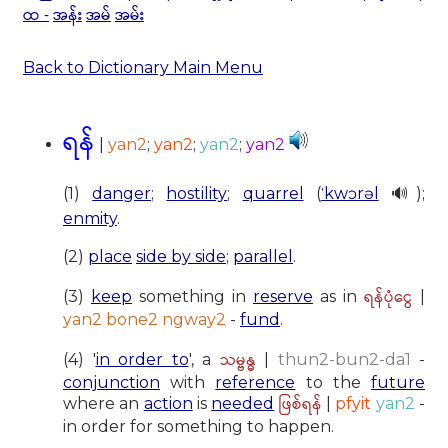
ထ -
အန်း
အမ်
အမ်း
Back to Dictionary Main Menu
ရန်
|
yan2
;
yan2
;
yan2
;
yan2
(1)
danger
;
hostility
;
quarrel
(
ˈkwɔrəl
🔊);
enmity
.
(2)
place
side by side
;
parallel
.
ရန်ပုံငွေ
(3)
keep
something in
reserve
as in
|
yan2 bone2 ngway2
-
fund
.
သမ္ဗန္ဓ
(4) '
in order to
', a
|
thun2-bun2-da1
-
conjunction
with
reference
to the
future
ဖြစ်ရန်
where an
action
is
needed
|
pfyit
yan2
-
in order for something to happen.