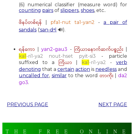
(6) numerical classifier (measure word) for
counting
pairs
of
slippers
,
shoes
, etc..
ဖိနပ်တစ်ရန်
|
pfa1-nut ta1-yan2
-
a pair of
sandals
(
ˈsan-dᵊl
🔊).
ရန်ကော
ကြိယာနောက်ဆက်ပစ္စည်း
|
yan2-gau3
-
|
ka1
-ri1-ya2 nout-hset pyit-si3
- particle
ကြိယာ
suffixed to a
|
ka1
-ri1-ya2
-
verb
denoting
that a
certain
action
is
needless
and
တာကိုး
uncalled for
,
similar
to the word
|
da2
go3
.
PREVIOUS PAGE
NEXT PAGE