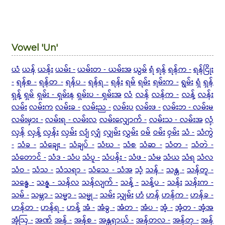
Vowel 'Un'
ယံ
ယန်
ယန်း
ယမ်း -
ယမ်းတ - ယမ်းအ
ယွမ်
ရံ
ရန်
ရန်က -
ရန်ငြိုး
-
ရန်စ -
ရန်တ -
ရန်ပ -
ရန်ရ -
ရန်း
ရမ်
ရမ်း
ရမ်းက -
ရွမ်း
ရှံ
ရှန်
ရှန့်
ရှမ်
ရှမ်း - ရှမ်းန
ရှမ်းပ - ရှမ်းအ
လံ
လန်
လန်က -
လန့်
လန်း
လမ်း
လမ်းက
လမ်းခ -
လမ်းည -
လမ်းပ
လမ်းဖ -
လမ်းဘ - လမ်းမ
လမ်းမှား -
လမ်းရ - လမ်းလ
လမ်းလျှောက် -
လမ်းသ - လမ်းအ
လှံ
လှန်
လှန့်
လှန်း
လှမ်း
လျံ
လျှံ
လျှမ်း
လွှမ်း
ဝမ်
ဝမ်း
ဝှမ်း
သံ -
သံကွဲ
-
သံခ -
သံချေး -
သံချပ် -
သံဃ -
သံစ
သံဆ -
သံတ -
သံတဲ -
သံတောင် -
သံဒ - သံပ
သံပူ -
သံပန်း -
သံဖ -
သံမ
သံယ
သံရ
သံလ
သံဝ -
သံသ -
သံသရာ -
သံသေ - သံအ
သံ့
သန် -
သန္တ -
သန်တူ -
သန္ဓေ -
သန္န - သန်လ
သန်လျက် -
သန့် -
သန့်ပ -
သန်း
သန်းက -
သမ် -
သမ္ဘာ -
သမ္မာ -
သမ္မု -
သမ်း
သျှမ်း
ဟံ
ဟန်
ဟန်က -
ဟန်ခ -
ဟန်တ -
ဟန်ရ -
ဟန့်
အံ -
အံခွ -
အံတ -
အံပ -
အံ့ -
အံ့တ - အံ့အ
အံ့ဩ -
အဏ်
အန် -
အန်စ -
အန္တရာယ် -
အန်တလ -
အန်တု -
အန်