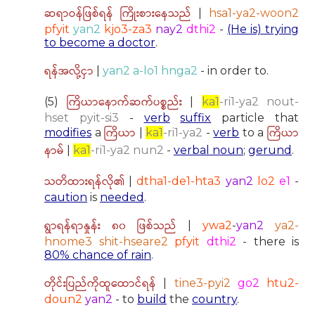
ဆရာဝန်ဖြစ်ရန် ကြိုးစားနေသည်
|
hsa1-ya2-woon2
pfyit
yan2
kjo3-za3
nay2
dthi2
-
(He is) trying
to become a doctor
.
ရန်အလို့ငှာ
|
yan2 a-lo1 hnga2
- in order to.
ကြိယာနောက်ဆက်ပစ္စည်း
(5)
|
ka1
-ri1-ya2 nout-
hset pyit-si3
-
verb
suffix
particle that
ကြိယာ
ကြိယာ
modifies
a
|
ka1
-ri1-ya2
-
verb
to a
နာမ်
|
ka1
-ri1-ya2 nun2
-
verbal noun
;
gerund
.
သတိထားရန်လို၏
|
dtha1-de1-hta3
yan2
lo2
e1
-
caution
is
needed
.
ရွာရန်ရာနှုန်း ၈၀ ဖြစ်သည်
|
ywa2
-
yan2
ya2-
hnome3 shit-hseare2
pfyit
dthi2
- there is
80% chance of rain
.
တိုင်းပြည်ကိုထူထောင်ရန်
|
tine3-pyi2
go2
htu2-
doun2
yan2
- to
build
the
country
.