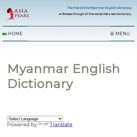
The Free Online Myanmar-English Dictionary
👀 Browse through all the words like a real dictionary.
🏡
HOME
☰ MENU
Myanmar English
Dictionary
Powered by
Translate