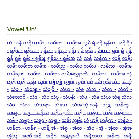
Vowel 'Un'
ယံ
ယန်
ယန်း
ယမ်း -
ယမ်းတ - ယမ်းအ
ယွမ်
ရံ
ရန်
ရန်က -
ရန်ငြိုး
-
ရန်စ -
ရန်တ -
ရန်ပ -
ရန်ရ -
ရန်း
ရမ်
ရမ်း
ရမ်းက -
ရွမ်း
ရှံ
ရှန်
ရှန့်
ရှမ်
ရှမ်း - ရှမ်းန
ရှမ်းပ - ရှမ်းအ
လံ
လန်
လန်က -
လန့်
လန်း
လမ်း
လမ်းက
လမ်းခ -
လမ်းည -
လမ်းပ
လမ်းဖ -
လမ်းဘ - လမ်းမ
လမ်းမှား -
လမ်းရ - လမ်းလ
လမ်းလျှောက် -
လမ်းသ - လမ်းအ
လှံ
လှန်
လှန့်
လှန်း
လှမ်း
လျံ
လျှံ
လျှမ်း
လွှမ်း
ဝမ်
ဝမ်း
ဝှမ်း
သံ -
သံကွဲ
-
သံခ -
သံချေး -
သံချပ် -
သံဃ -
သံစ
သံဆ -
သံတ -
သံတဲ -
သံတောင် -
သံဒ - သံပ
သံပူ -
သံပန်း -
သံဖ -
သံမ
သံယ
သံရ
သံလ
သံဝ -
သံသ -
သံသရာ -
သံသေ - သံအ
သံ့
သန် -
သန္တ -
သန်တူ -
သန္ဓေ -
သန္န - သန်လ
သန်လျက် -
သန့် -
သန့်ပ -
သန်း
သန်းက -
သမ် -
သမ္ဘာ -
သမ္မာ -
သမ္မု -
သမ်း
သျှမ်း
ဟံ
ဟန်
ဟန်က -
ဟန်ခ -
ဟန်တ -
ဟန်ရ -
ဟန့်
အံ -
အံခွ -
အံတ -
အံပ -
အံ့ -
အံ့တ - အံ့အ
အံ့ဩ -
အဏ်
အန် -
အန်စ -
အန္တရာယ် -
အန်တလ -
အန်တု -
အန်