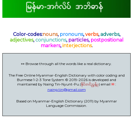
Color-codes:
nouns
,
pronouns
,
verbs
,
adverbs
,
adjectives
,
conjunctions
,
particles
,
postpositional
markers
,
interjections
.
👀 Browse through all the words like a real dictionary.
The Free Online Myanmar-English Dictionary with color coding and
Burmese 1-2-3 Tone System © 2019-2026 is developed and
maintained by Naing Tin-Nyunt-Pu.(
နိုင်တင်ညွန့်ပု
) email
✉
:
naing.tin@gmail.com
Based on Myanmar-English Dictionary (2011) by Myanmar
Language Commission.