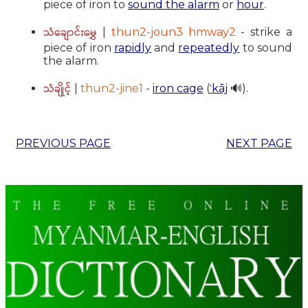
piece of iron to
sound the alarm
or
hour
.
သံချောင်းမွှေ
|
thun2-joun3 hmway2
- strike a
piece of iron
rapidly
and
repeatedly
to sound
the alarm.
သံချိုင့်
|
thun2-jine1
-
iron cage
(
ˈkāj
🔊).
PREVIOUS PAGE
NEXT PAGE