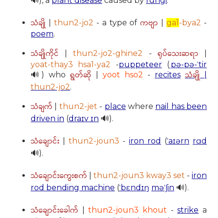
🔊), a
plant disease
caused by
fungi
.
သံချို
ကဗျာ
|
thun2-jo2
- a type of
|
ga1
-bya2
-
poem
.
သံချိုကိုင်
ရုပ်သေးဆရာ
|
thun2-jo2-ghine2
-
|
yoat-thay3 hsa1-ya2
-
puppeteer
(
ˌpə-pə-ˈtir
ရွတ်ဆို
သံချို
🔊) who
|
yoot hso2
-
recites
|
thun2-jo2
.
သံချက်
|
thun2-jet
-
place
where
nail has been
driven in
(
draɪv ɪn
🔊).
သံချောင်း
|
thun2-joun3
-
iron rod
(
ˈaɪərn
rɑd
🔊).
သံချောင်းကွေးစက်
|
thun2-joun3 kway3 set
-
iron
rod bending machine
(
ˈbɛndɪŋ
məˈʃin
🔊).
သံချောင်းခေါက်
|
thun2-joun3 khout
-
strike
a