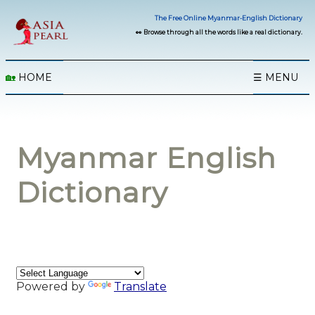
The Free Online Myanmar-English Dictionary
👀 Browse through all the words like a real dictionary.
🏡
HOME
☰ MENU
Myanmar English
Dictionary
Powered by
Translate