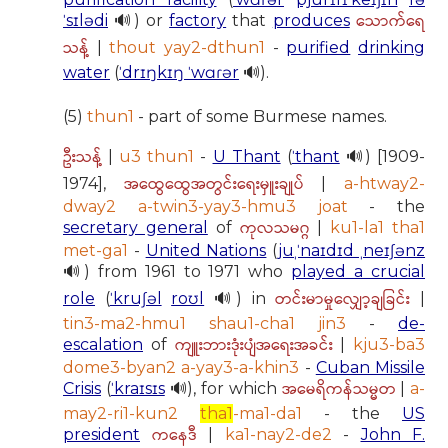
သောက်ရေ
ˈsɪlədi
🔊) or
factory
that
produces
သန့်
|
thout yay2-dthun1
-
purified
drinking
water
(
ˈdrɪŋkɪŋ ˈwɑɾər
🔊).
(5)
thun1
- part of some Burmese names.
ဦးသန့်
|
u3 thun1
-
U Thant
(
ˈthant
🔊) [1909-
အထွေထွေအတွင်းရေးမှူးချုပ်
1974],
|
a-htway2-
dway2 a-twin3-yay3-hmu3 joat
- the
ကုလသမဂ္ဂ
secretary general
of
|
ku1-la1 tha1
met-ga1
-
United Nations
(
juˌˈnaɪdɪd ˌneɪʃənz
🔊) from 1961 to 1971 who
played a crucial
တင်းမာမှုလျှော့ချခြင်း
role
(
ˈkruʃəl
roʊl
🔊) in
|
tin3-ma2-hmu1 shau1-cha1 jin3
-
de-
ကျူးဘားဒုံးပျံအရေးအခင်း
escalation
of
|
kju3-ba3
dome3-byan2 a-yay3-a-khin3
-
Cuban Missile
အမေရိကန်သမ္မတ
Crisis
(
ˈkraɪsɪs
🔊), for which
|
a-
may2-ri1-kun2
tha1
-ma1-da1
- the
US
ကနေဒီ
president
|
ka1-nay2-de2
-
John F.