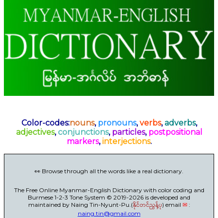
Color-codes:
nouns
,
pronouns
,
verbs
,
adverbs
,
adjectives
,
conjunctions
,
particles
,
postpositional
markers
,
interjections
.
👀 Browse through all the words like a real dictionary.
The Free Online Myanmar-English Dictionary with color coding and
Burmese 1-2-3 Tone System © 2019-2026 is developed and
maintained by Naing Tin-Nyunt-Pu.(
နိုင်တင်ညွန့်ပု
) email
✉
:
naing.tin@gmail.com