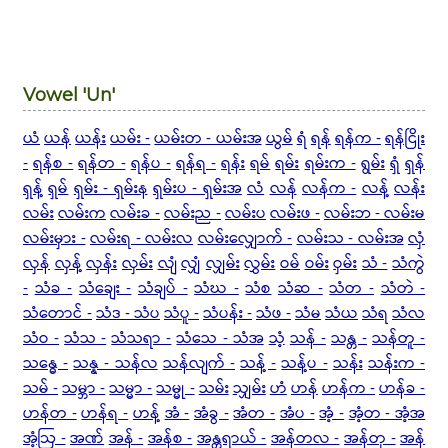
Vowel 'Un'
ယံ
ယန်
ယန်း
ယမ်း -
ယမ်းတ - ယမ်းအ
ယွမ်
ရံ
ရန်
ရန်က -
ရန်ငြိုး
-
ရန်စ -
ရန်တ -
ရန်ပ -
ရန်ရ -
ရန်း
ရမ်
ရမ်း
ရမ်းက -
ရွမ်း
ရှံ
ရှန်
ရှန့်
ရှမ်
ရှမ်း - ရှမ်းန
ရှမ်းပ - ရှမ်းအ
လံ
လန်
လန်က -
လန့်
လန်း
လမ်း
လမ်းက
လမ်းခ -
လမ်းည -
လမ်းပ
လမ်းဖ -
လမ်းဘ - လမ်းမ
လမ်းမှား -
လမ်းရ - လမ်းလ
လမ်းလျှောက် -
လမ်းသ - လမ်းအ
လှံ
လှန်
လှန့်
လှန်း
လှမ်း
လျံ
လျှံ
လျှမ်း
လွှမ်း
ဝမ်
ဝမ်း
ဝှမ်း
သံ -
သံကွဲ
-
သံခ -
သံချေး -
သံချပ် -
သံဃ -
သံစ
သံဆ -
သံတ -
သံတဲ -
သံတောင် -
သံဒ - သံပ
သံပူ -
သံပန်း -
သံဖ -
သံမ
သံယ
သံရ
သံလ
သံဝ -
သံသ -
သံသရာ -
သံသေ - သံအ
သံ့
သန် -
သန္တ -
သန်တူ -
သန္ဓေ -
သန္န - သန်လ
သန်လျက် -
သန့် -
သန့်ပ -
သန်း
သန်းက -
သမ် -
သမ္ဘာ -
သမ္မာ -
သမ္မု -
သမ်း
သျှမ်း
ဟံ
ဟန်
ဟန်က -
ဟန်ခ -
ဟန်တ -
ဟန်ရ -
ဟန့်
အံ -
အံခွ -
အံတ -
အံပ -
အံ့ -
အံ့တ - အံ့အ
အံ့ဩ -
အဏ်
အန် -
အန်စ -
အန္တရာယ် -
အန်တလ -
အန်တု -
အန်