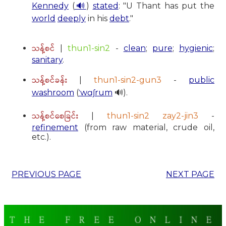
Kennedy
(
🔊
)
stated
: "U Thant has put the
world
deeply
in his
debt
."
သန့်စင်
|
thun1-sin2
-
clean
;
pure
;
hygienic
;
sanitary
.
သန့်စင်ခန်း
|
thun1-sin2-gun3
-
public
washroom
(
ˈwɑʃrum
🔊).
သန့်စင်စေခြင်း
|
thun1-sin2 zay2-jin3
-
refinement
(from raw material, crude oil,
etc.).
PREVIOUS PAGE
NEXT PAGE