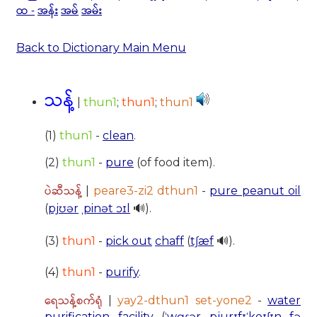
ထ -
အန်း
အမ်
အမ်း
Back to Dictionary Main Menu
သန့်
|
thun1
;
thun1
;
thun1
(1)
thun1
-
clean
.
(2)
thun1
-
pure
(of food item).
ပဲဆီသန့်
|
peare3-zi2 dthun1
-
pure peanut oil
(
pjʊər
ˌpinət ɔɪl
🔊).
(3)
thun1
-
pick out
chaff
(
tʃæf
🔊).
(4)
thun1
-
purify
.
ရေသန့်စက်ရုံ
|
yay2-dthun1 set-yone2
-
water
purification facility
(
ˈwɑɾər
pjurɪfɪˈkeɪʃɪn
fə