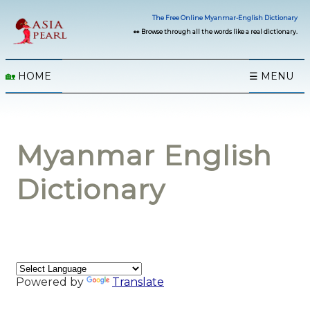
The Free Online Myanmar-English Dictionary
👀 Browse through all the words like a real dictionary.
🏡
HOME
☰ MENU
Myanmar English
Dictionary
Powered by
Translate