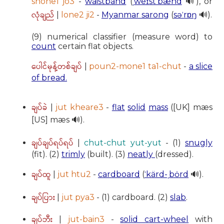
shone1 jo3
-
waistband
(
ˌweɪstˈbænd
🔊), or
လုံချည်
|
lone2 ji2
-
Myanmar sarong
(
səˈrɒŋ
🔊).
(9) numerical classifier (measure word) to
count
certain flat objects.
ပေါင်မုန့်တစ်ချပ်
|
poun2-mone1 ta1-chut
-
a slice
of bread.
ချပ်ခဲ
|
jut kheare3
-
flat
solid
mass
([UK] mæs
[US] mæs 🔊).
ချပ်ချပ်ရပ်ရပ်
|
chut-chut yut-yut
- (1)
snugly
(fit). (2)
trimly
(built). (3)
neatly
(dressed).
ချပ်ထူ
|
jut htu2
-
cardboard
(
ˈkärd-ˌbȯrd
🔊).
ချပ်ပြား
|
jut pya3
- (1) cardboard. (2)
slab
.
ချပ်ဘီး
|
jut-bain3
-
solid cart-wheel
with