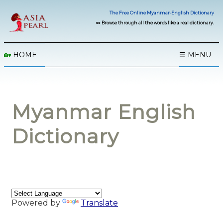
The Free Online Myanmar-English Dictionary
👀 Browse through all the words like a real dictionary.
🏡
HOME
☰ MENU
Myanmar English
Dictionary
Powered by
Translate