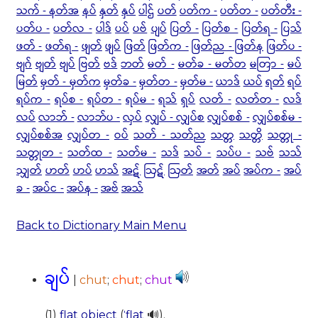
သက် - နတ်အ
နပ်
နှတ်
နှပ်
ပါဌ်
ပတ်
ပတ်က -
ပတ်တ -
ပတ်တီး -
ပတ်ပ -
ပတ်လ -
ပါဒ်
ပပ်
ပဗ်
ပျပ်
ပြတ် -
ပြတ်စ -
ပြတ်ရ -
ပြသ်
ဖတ် -
ဖတ်ရ -
ဖျတ်
ဖျပ်
ဖြတ်
ဖြတ်က -
ဖြတ်ည - ဖြတ်န
ဖြတ်ပ -
ဗျဂ်
ဗျတ်
ဗျပ်
ဗြတ်
ဗဒ်
ဘတ်
မတ် -
မတ်ခ - မတ်တ
မတြာ -
မပ်
မြတ်
မှတ် - မှတ်က
မှတ်ခ -
မှတ်တ -
မှတ်မ -
ယာဒ်
ယပ်
ရတ်
ရပ်
ရပ်က -
ရပ်စ -
ရပ်တ -
ရပ်မ -
ရသ်
ရှပ်
လတ် -
လတ်တ -
လဒ်
လပ်
လာဘ် -
လာဘ်ပ -
လှပ်
လျှပ် - လျှပ်စ
လျှပ်စစ် -
လျှပ်စစ်မ -
လျှပ်စစ်အ
လျှပ်တ -
ဝပ်
သတ် - သတ်ည
သတ္တ
သတ္တိ
သတ္တု -
သတ္တုတ -
သတ်ထ -
သတ်မ -
သဒ်
သပ် -
သပ်ပ -
သဗ်
သသ်
သျှတ်
ဟတ်
ဟပ်
ဟသ်
အဋ်
ဩဋ်
ဩတ်
အတ်
အပ်
အပ်က -
အပ်
ခ -
အပ်င -
အပ်န -
အဗ်
အသ်
Back to Dictionary Main Menu
ချပ်
|
chut
;
chut
;
chut
(1)
flat object
(
ˈflat
🔊).