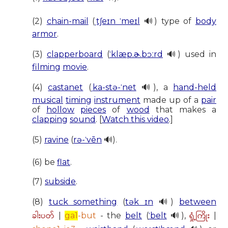
(2)
chain-mail
(
ˌtʃeɪn ˈmeɪl
🔊) type of
body
armor
.
(3)
clapperboard
(
ˈklæp.ɚ.bɔːrd
🔊) used in
filming
movie
.
(4)
castanet
(
ˌka-stə-ˈnet
🔊), a
hand-held
musical
timing
instrument
made up of a
pair
of
hollow
pieces
of
wood
that makes a
clapping
sound
. [
Watch this video
.]
(5)
ravine
(
rə-ˈvēn
🔊).
(6) be
flat
.
(7)
subside
.
(8)
tuck something
(
tək ɪn
🔊)
between
ခါးပတ်
ရှုံ့ကြိုး
|
ga1
-but
- the
belt
(
ˈbelt
🔊),
|