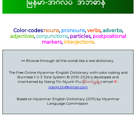
Color-codes:
nouns
,
pronouns
,
verbs
,
adverbs
,
adjectives
,
conjunctions
,
particles
,
postpositional
markers
,
interjections
.
👀 Browse through all the words like a real dictionary.
The Free Online Myanmar-English Dictionary with color coding and
Burmese 1-2-3 Tone System © 2019-2026 is developed and
maintained by Naing Tin-Nyunt-Pu.(
နိုင်တင်ညွန့်ပု
) email
✉
:
naing.tin@gmail.com
Based on Myanmar-English Dictionary (2011) by Myanmar
Language Commission.