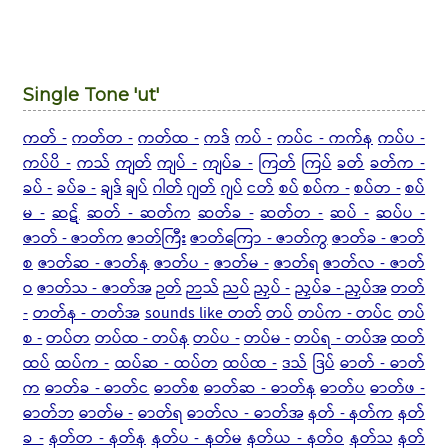
Single Tone 'ut'
ကတ် -
ကတ်တ -
ကတ်ထ -
ကဒ်
ကပ် -
ကပ်င - ကက်န
ကပ်ပ -
ကပ်ပိ -
ကသ်
ကျတ်
ကျပ် -
ကျပ်ခ -
ကြတ်
ကြပ်
ခတ်
ခတ်က -
ခပ် -
ခပ်ခ -
ချဒ်
ချပ်
ဂါတ်
ဂျတ်
ဂျပ်
ငတ်
စပ်
စပ်က -
စပ်တ -
စပ်
မ -
ဆဋ်
ဆတ် - ဆတ်က
ဆတ်ခ -
ဆတ်တ -
ဆပ် -
ဆပ်ပ -
ဇာတ် - ဇာတ်က
ဇာတ်ကြီး
ဇာတ်ကြော - ဇာတ်ကွ
ဇာတ်ခ - ဇာတ်
စ
ဇာတ်ဆ - ဇာတ်န
ဇာတ်ပ -
ဇာတ်မ -
ဇာတ်ရ
ဇာတ်လ - ဇာတ်
ဝ
ဇာတ်သ - ဇာတ်အ
ဉတ်
ဉာသ်
ညပ်
ညှပ် -
ညှပ်ခ - ညှပ်အ
တတ်
-
တတ်န - တတ်အ
sounds like တတ်
တပ်
တပ်က - တပ်င
တပ်
စ -
တပ်တ
တပ်ထ - တပ်န
တပ်ပ -
တပ်မ -
တပ်ရ - တပ်အ
ထတ်
ထပ်
ထပ်က -
ထပ်ဆ - ထပ်တ
ထပ်ထ -
ဒသ်
ဒြပ်
ဓာတ် - ဓာတ်
က
ဓာတ်ခ - ဓာတ်င
ဓာတ်စ
ဓာတ်ဆ - ဓာတ်န
ဓာတ်ပ
ဓာတ်ဖ -
ဓာတ်ဘ
ဓာတ်မ -
ဓာတ်ရ
ဓာတ်လ - ဓာတ်အ
နတ် - နတ်က
နတ်
ခ -
နတ်တ - နတ်န
နတ်ပ - နတ်မ
နတ်ယ - နတ်ဝ
နတ်သ
နတ်