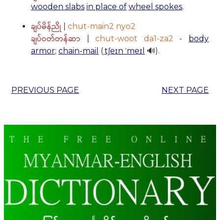
wooden slabs
in place of
wheel spokes
.
ချပ်မိန်ညို
|
chut-main2 nyo2
ချပ်ဝတ်တန်ဆာ
|
chut-woot da1-za2
-
body
armor
;
chain-mail
(
ˌtʃeɪn ˈmeɪl
🔊).
PREVIOUS PAGE
NEXT PAGE